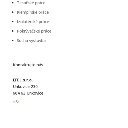
Tesařské práce
Klempířské práce
Izolatérské práce
Pokrývačské práce
Suchá výstavba
Kontaktujte nás
EFEL s.r.o.
Unkovice 230
664 63 Unkovice
+420 777 582 750
info@efel-drevostavby.cz
IČ: 29350981